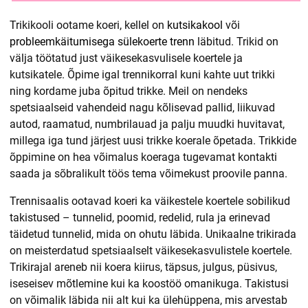
Trikikooli ootame koeri, kellel on
kutsikakool
või
probleemkäitumisega sülekoerte trenn
läbitud. Trikid on
välja töötatud just väikesekasvulisele koertele ja
kutsikatele. Õpime igal trennikorral kuni kahte uut trikki
ning kordame juba õpitud trikke. Meil on nendeks
spetsiaalseid vahendeid nagu kõlisevad pallid, liikuvad
autod, raamatud, numbrilauad ja palju muudki huvitavat,
millega iga tund järjest uusi trikke koerale õpetada. Trikkide
õppimine on hea võimalus koeraga tugevamat kontakti
saada ja sõbralikult töös tema võimekust proovile panna.
Trennisaalis ootavad koeri ka väikestele koertele sobilikud
takistused – tunnelid, poomid, redelid, rula ja erinevad
täidetud tunnelid, mida on ohutu läbida. Unikaalne trikirada
on meisterdatud spetsiaalselt väikesekasvulistele koertele.
Trikirajal areneb nii koera kiirus, täpsus, julgus, püsivus,
iseseisev mõtlemine kui ka koostöö omanikuga. Takistusi
on võimalik läbida nii alt kui ka ülehüppena, mis arvestab