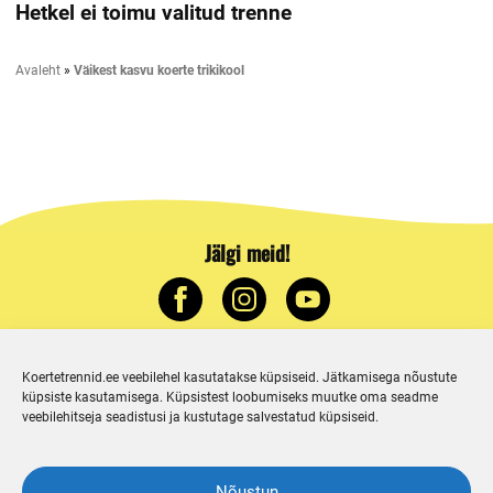
Hetkel ei toimu valitud trenne
Avaleht
»
Väikest kasvu koerte trikikool
Jälgi meid!
E-post
:
Koertetrennid.ee veebilehel kasutatakse küpsiseid. Jätkamisega nõustute
küpsiste kasutamisega. Küpsistest loobumiseks muutke oma seadme
info@koertetrennid.ee
veebilehitseja seadistusi ja kustutage salvestatud küpsiseid.
Telefon
:
Nõustun