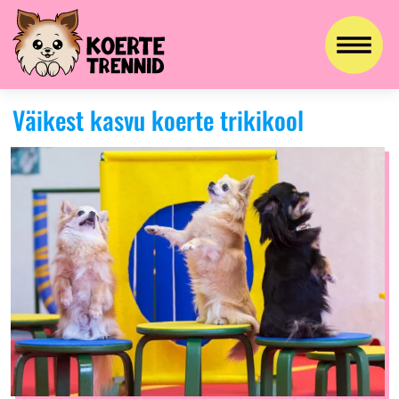
Väikest kasvu koerte trikikool