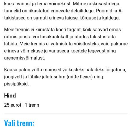
koera vanust ja tema võimekust. Mitme raskusastmega
tunnelid on rikastatud erinevate detailidega. Poomid ja A-
takistused on samuti erineva laiuse, kõrguse ja kaldega.
Meie trennis ei kiirustata koeri tagant, kõik saavad omas
rütmis joosta või tasakaalukalt jalutades takistusrada
läbida. Meie trennis ei valmistuta võistlusteks, vaid pakume
erineva võimekuse ja vanusega koertele tegevust ning
arenemisvõimalust.
Kaasa palun võtta maiused väikesteks paladeks lõigatuna,
joogivett ja lühike jalutusrihm (mitte flexer) ning
pissipüksid.
Hind
25 eurot | 1 trenn
Vali trenn: